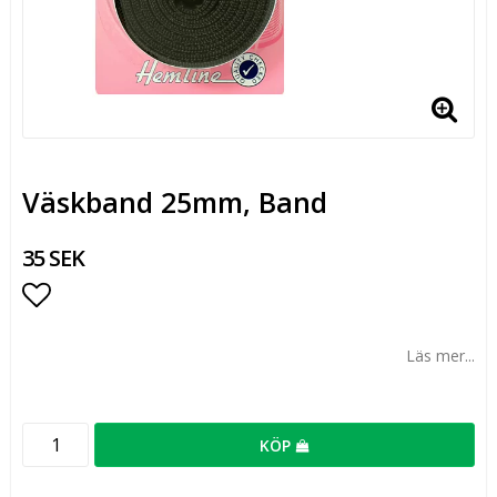
Väskband 25mm, Band
35 SEK
Lägg till i favoritlistan
Läs mer...
KÖP