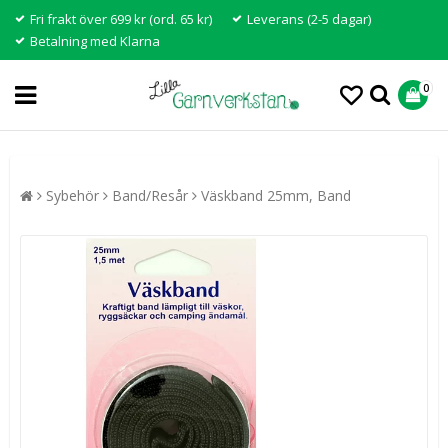
Fri frakt över 699 kr (ord. 65 kr)
Leverans (2-5 dagar)
Betalning med Klarna
0
Sybehör
Band/Resår
Väskband 25mm, Band