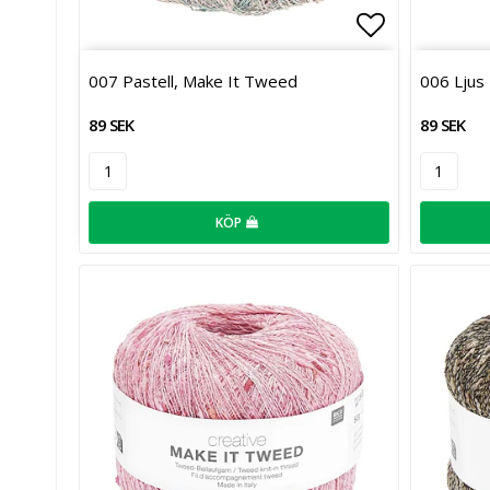
Lägg till i 
007 Pastell, Make It Tweed
006 Ljus
89 SEK
89 SEK
KÖP