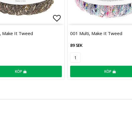
favoritlistan
Lägg till i favoritlistan
, Make It Tweed
001 Multi, Make It Tweed
89 SEK
KÖP
KÖP