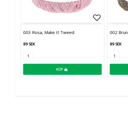
Lägg till i 
003 Rosa, Make It Tweed
002 Brun
89 SEK
89 SEK
KÖP