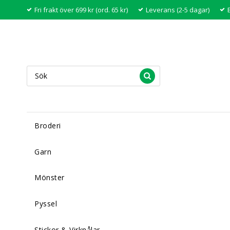
Fri frakt över 699 kr (ord. 65 kr)
Leverans (2-5 dagar)
Broderi
Garn
Mönster
Pyssel
Stickor & Virknålar