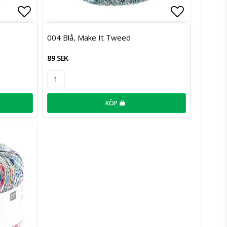
Lägg till i favoritlistan
Lägg till 
004 Blå, Make It Tweed
89 SEK
KÖP