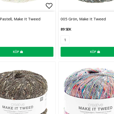
favoritlistan
Lägg till i favoritlistan
 Pastell, Make It Tweed
005 Grön, Make It Tweed
89 SEK
KÖP
KÖP