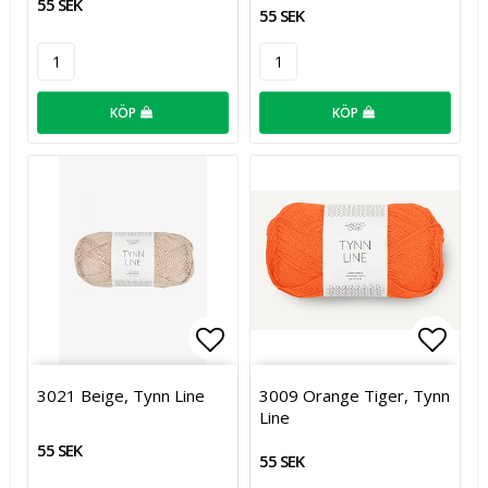
55 SEK
55 SEK
KÖP
KÖP
Lägg till i favoritlistan
Lägg t
3021 Beige, Tynn Line
3009 Orange Tiger, Tynn
Line
55 SEK
55 SEK