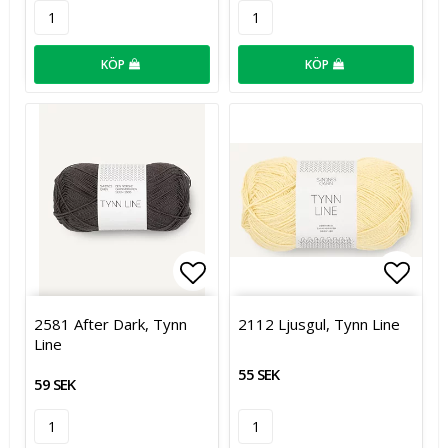
KÖP
KÖP
Lägg till i favoritlistan
Lägg t
2581 After Dark, Tynn
2112 Ljusgul, Tynn Line
Line
55 SEK
59 SEK