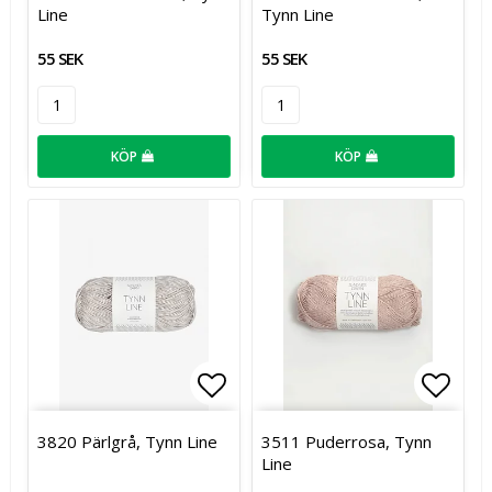
Line
Tynn Line
55 SEK
55 SEK
KÖP
KÖP
Lägg till i favoritlistan
Lägg t
3820 Pärlgrå, Tynn Line
3511 Puderrosa, Tynn
Line