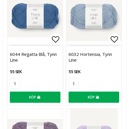
Lägg till i favoritlistan
Lägg t
6044 Regatta Blå, Tynn
6032 Hortensia, Tynn
Line
Line
55 SEK
55 SEK
KÖP
KÖP