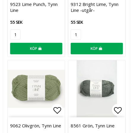
Lägg till i favoritlistan
Lägg t
9523 Lime Punch, Tynn
9312 Bright Lime, Tynn
Line
Line -utgår-
55 SEK
55 SEK
KÖP
KÖP
Lägg till i favoritlistan
Lägg t
9062 Olivgrön, Tynn Line
8561 Grön, Tynn Line