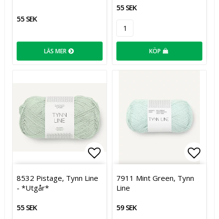
55 SEK
55 SEK
LÄS MER
KÖP
Lägg till i favoritlistan
Lägg t
8532 Pistage, Tynn Line
7911 Mint Green, Tynn
- *Utgår*
Line
55 SEK
59 SEK