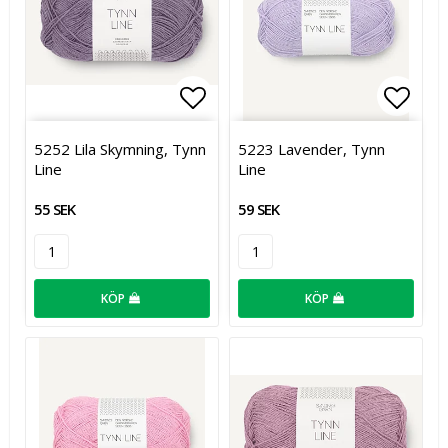
Lägg till i favoritlistan
Lägg t
5252 Lila Skymning, Tynn
5223 Lavender, Tynn
Line
Line
55 SEK
59 SEK
KÖP
KÖP