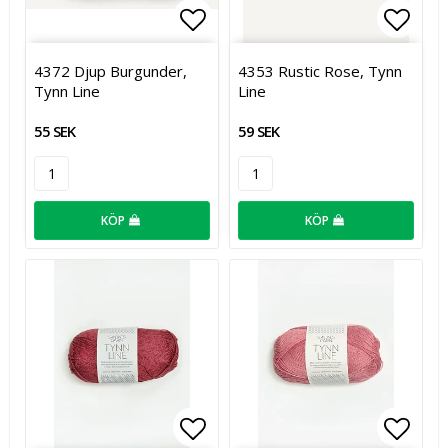
Lägg till i favoritlistan
Lägg t
4372 Djup Burgunder,
4353 Rustic Rose, Tynn
Tynn Line
Line
55 SEK
59 SEK
KÖP
KÖP