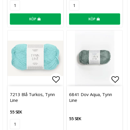
KÖP
KÖP
Lägg till i favoritlistan
Lägg t
7213 Blå Turkos, Tynn
6841 Dov Aqua, Tynn
Line
Line
55 SEK
55 SEK