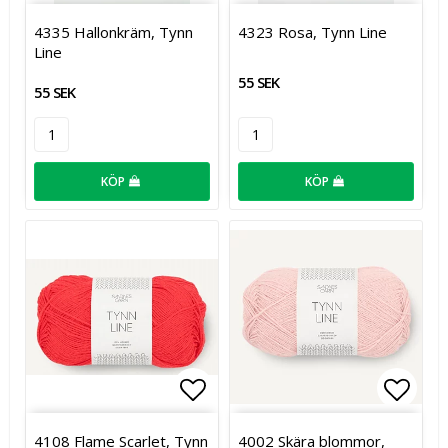
Lägg till i favoritlistan
Lägg t
4335 Hallonkräm, Tynn
4323 Rosa, Tynn Line
Line
55 SEK
55 SEK
KÖP
KÖP
Lägg till i favoritlistan
Lägg t
4108 Flame Scarlet, Tynn
4002 Skära blommor,