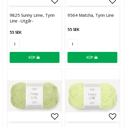
Lägg till i favoritlistan
Lägg t
9825 Sunny Lime, Tynn
9564 Matcha, Tynn Line
Line -Utgår-
55 SEK
55 SEK
KÖP
KÖP