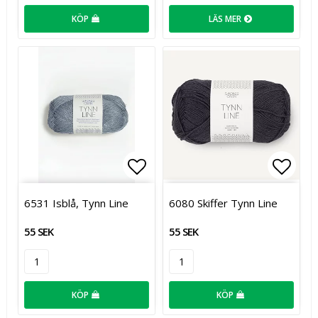
KÖP
LÄS MER
Lägg till i favoritlistan
Lägg t
6531 Isblå, Tynn Line
6080 Skiffer Tynn Line
55 SEK
55 SEK
KÖP
KÖP