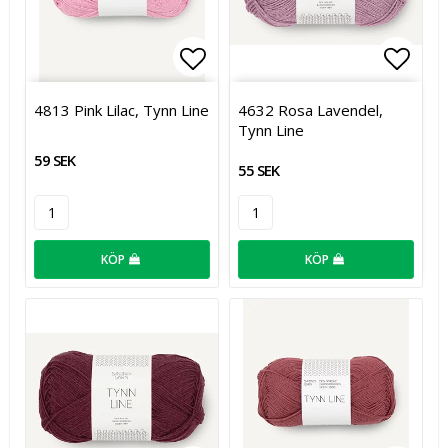
Lägg till i favoritlistan
Lägg t
4813 Pink Lilac, Tynn Line
4632 Rosa Lavendel,
Tynn Line
59 SEK
55 SEK
KÖP
KÖP