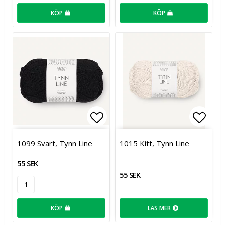
KÖP
KÖP
Lägg till i favoritlistan
Lägg t
1099 Svart, Tynn Line
1015 Kitt, Tynn Line
55 SEK
55 SEK
KÖP
LÄS MER