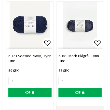
Lägg till i favoritlistan
Lägg t
6073 Seaside Navy, Tynn
6061 Mörk Blågrå, Tynn
Line
Line
59 SEK
55 SEK
KÖP
KÖP