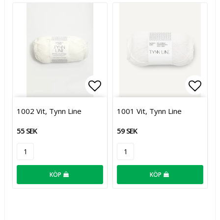
Lägg till i favoritlistan
Lägg t
1002 Vit, Tynn Line
1001 Vit, Tynn Line
55 SEK
59 SEK
KÖP
KÖP