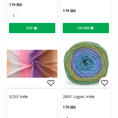
179 SEK
179 SEK
KÖP
LÄS MER
Lägg till i favoritlistan
Lägg t
3253 Iride
2801 Lagun, Iride
179 SEK