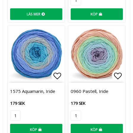
LÄS MER
KÖP
Lägg till i favoritlistan
Lägg t
1575 Aquamarin, Iride
0960 Pastell, Iride
179 SEK
179 SEK
KÖP
KÖP