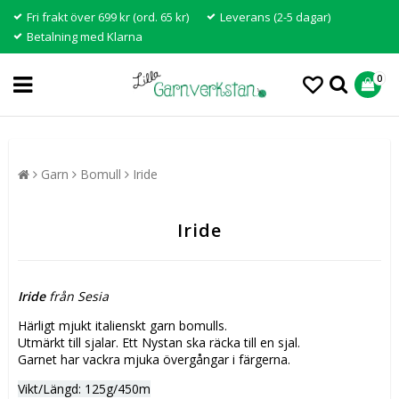
Fri frakt över 699 kr (ord. 65 kr)
Leverans (2-5 dagar)
Betalning med Klarna
0
Garn
Bomull
Iride
Iride
Iride
från Sesia
Härligt mjukt italienskt garn bomulls.
Utmärkt till sjalar.
Ett Nystan ska räcka till en sjal.
Garnet har vackra mjuka övergångar i färgerna.
Vikt/Längd: 125g/450m