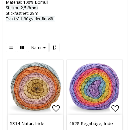
Material: 100% Bomull
Stickor: 2,5-3mm
Stickfasthet: 28m
Tvättråd: 30grader fintvätt
Namn
Lägg till i favoritlistan
Lägg t
5314 Natur, Iride
4628 Regnbåge, Iride