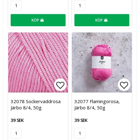
KÖP
KÖP
Lägg till i favoritlistan
Lägg t
32078 Sockervaddrosa
32077 Flamingorosa,
Järbo 8/4, 50g
Järbo 8/4, 50g
39 SEK
39 SEK