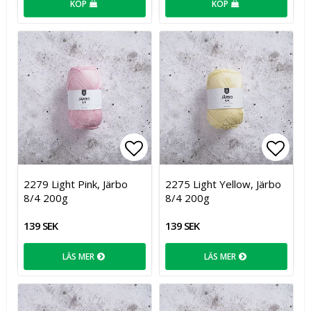
KÖP
KÖP
Lägg till i favoritlistan
Lägg t
2279 Light Pink, Järbo
2275 Light Yellow, Järbo
8/4 200g
8/4 200g
139 SEK
139 SEK
LÄS MER
LÄS MER