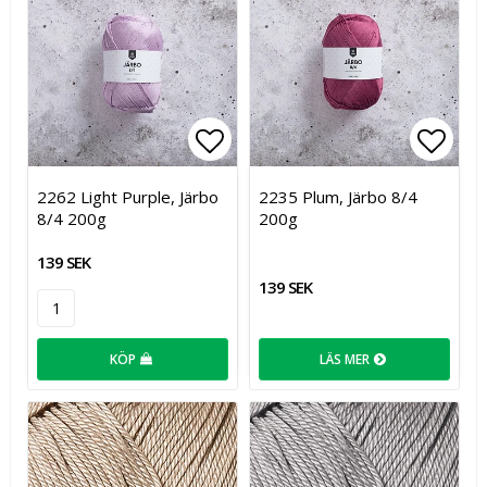
Lägg till i favoritlistan
Lägg t
2262 Light Purple, Järbo
2235 Plum, Järbo 8/4
8/4 200g
200g
139 SEK
139 SEK
KÖP
LÄS MER