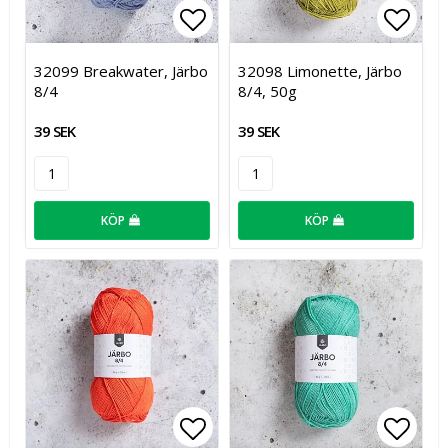
Lägg till i favoritlistan
Lägg t
32099 Breakwater, Järbo
32098 Limonette, Järbo
8/4
8/4, 50g
39 SEK
39 SEK
KÖP
KÖP