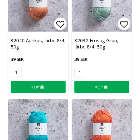
Lägg till i favoritlistan
Lägg t
32040 Aprikos, Järbo 8/4,
32032 Frostig Grön,
50g
Järbo 8/4, 50g
39 SEK
39 SEK
KÖP
KÖP