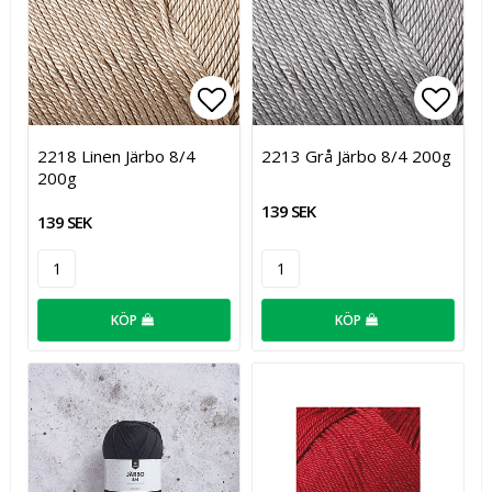
Lägg till i favoritlistan
Lägg t
2218 Linen Järbo 8/4
2213 Grå Järbo 8/4 200g
200g
139 SEK
139 SEK
KÖP
KÖP