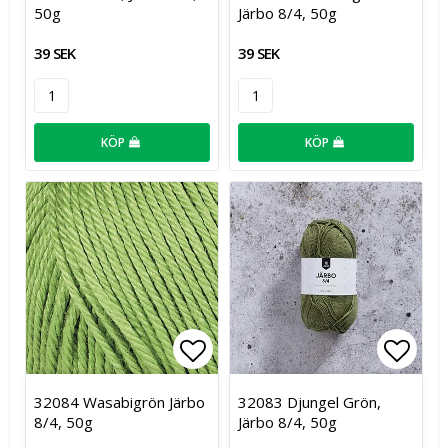
50g
Järbo 8/4, 50g
39 SEK
39 SEK
KÖP
KÖP
Lägg till i favoritlistan
Lägg t
32084 Wasabigrön Järbo
32083 Djungel Grön,
8/4, 50g
Järbo 8/4, 50g