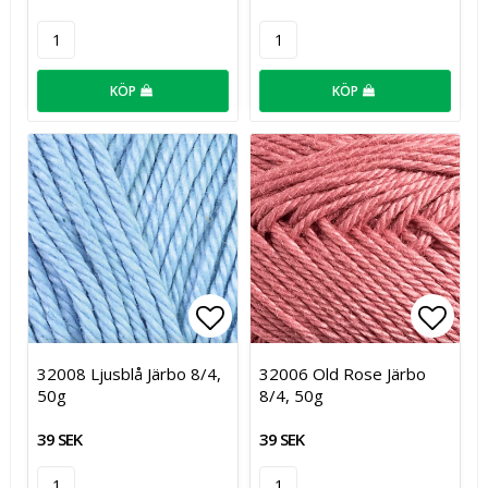
KÖP
KÖP
Lägg till i favoritlistan
Lägg t
32008 Ljusblå Järbo 8/4,
32006 Old Rose Järbo
50g
8/4, 50g
39 SEK
39 SEK