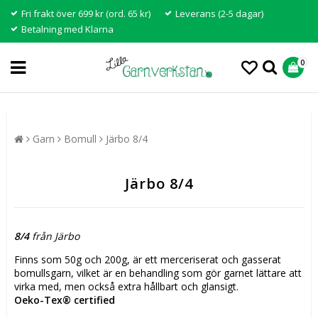
Fri frakt över 699 kr (ord. 65 kr)
Leverans (2-5 dagar)
Betalning med Klarna
0
Garn
Bomull
Järbo 8/4
Järbo 8/4
8/4
från Järbo
Finns som 50g och 200g, är ett merceriserat och gasserat
bomullsgarn, vilket är en behandling som gör garnet lättare att
virka med, men också extra hållbart och glansigt.
Oeko-Tex® certified