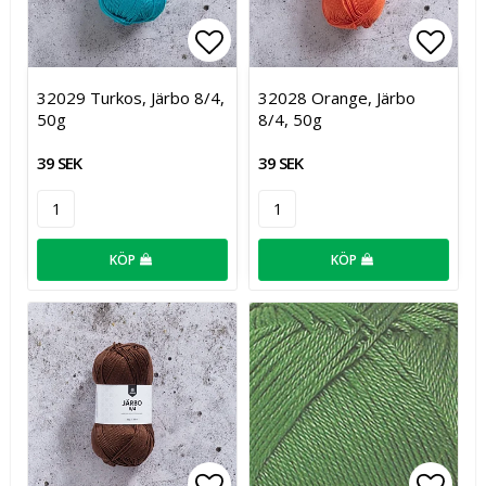
Lägg till i favoritlistan
Lägg t
32029 Turkos, Järbo 8/4,
32028 Orange, Järbo
50g
8/4, 50g
39 SEK
39 SEK
KÖP
KÖP