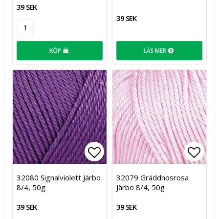
39 SEK
39 SEK
KÖP
LÄS MER
Lägg till i favoritlistan
Lägg t
32080 Signalviolett Järbo
32079 Gräddnosrosa
8/4, 50g
Järbo 8/4, 50g
39 SEK
39 SEK