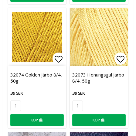
Lägg till i favoritlistan
Lägg t
32074 Golden Järbo 8/4,
32073 Honungsgul Järbo
50g
8/4, 50g
39 SEK
39 SEK
KÖP
KÖP