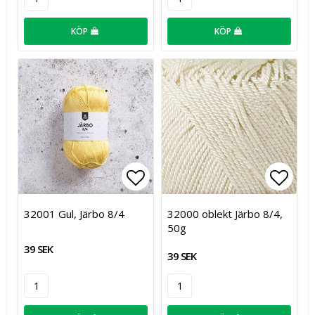
KÖP
KÖP
Lägg till i favoritlistan
Lägg t
32001 Gul, Järbo 8/4
32000 oblekt Järbo 8/4,
50g
39 SEK
39 SEK