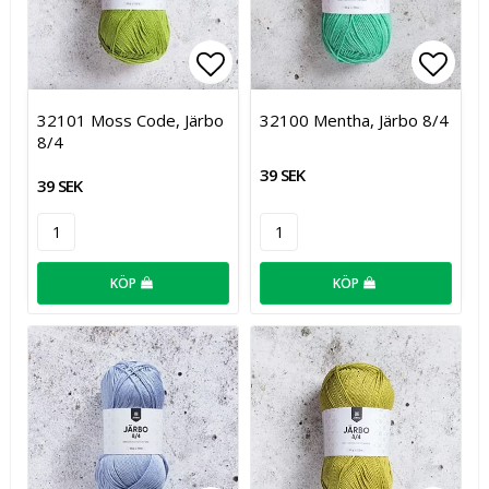
Lägg till i favoritlistan
Lägg t
32101 Moss Code, Järbo
32100 Mentha, Järbo 8/4
8/4
39 SEK
39 SEK
KÖP
KÖP