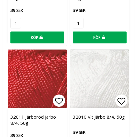
39 SEK
39 SEK
KÖP
KÖP
Lägg till i favoritlistan
Lägg t
32011 Järboröd Järbo
32010 Vit Järbo 8/4, 50g
8/4, 50g
39 SEK
39 SEK