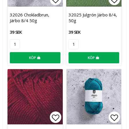
Lägg till i favoritlistan
Lägg t
32026 Chokladbrun,
32025 Julgrön Järbo 8/4,
Järbo 8/4 50g
50g
39 SEK
39 SEK
KÖP
KÖP