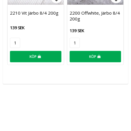
Lägg till i favoritlistan
Lägg t
2210 Vit Järbo 8/4 200g
2200 Offwhite, Järbo 8/4
200g
139 SEK
139 SEK
KÖP
KÖP