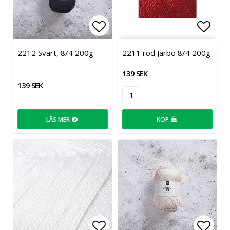
Lägg till i favoritlistan
Lägg t
2212 Svart, 8/4 200g
2211 röd Järbo 8/4 200g
139 SEK
139 SEK
LÄS MER
KÖP