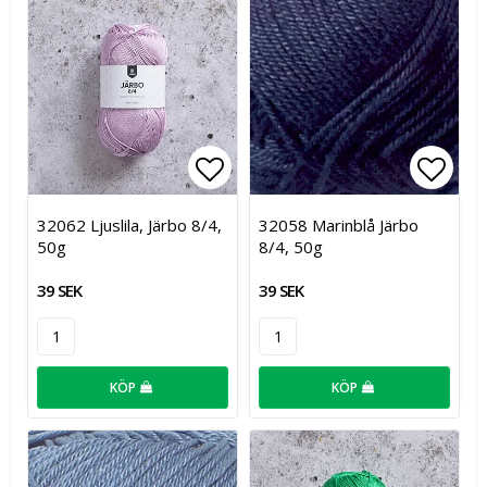
Lägg till i favoritlistan
Lägg t
32062 Ljuslila, Järbo 8/4,
32058 Marinblå Järbo
50g
8/4, 50g
39 SEK
39 SEK
KÖP
KÖP