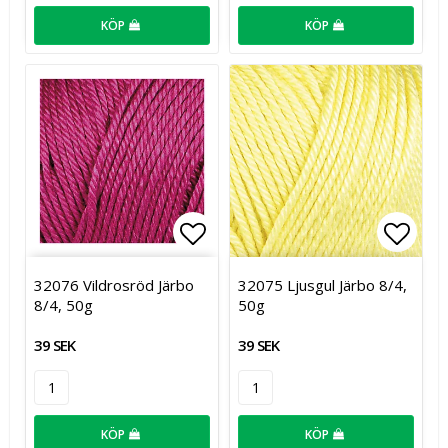
KÖP
KÖP
Lägg till i favoritlistan
Lägg t
32076 Vildrosröd Järbo
32075 Ljusgul Järbo 8/4,
8/4, 50g
50g
39 SEK
39 SEK
KÖP
KÖP