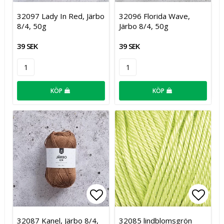
Lägg till i favoritlistan
Lägg t
32097 Lady In Red, Järbo
32096 Florida Wave,
8/4, 50g
Järbo 8/4, 50g
39 SEK
39 SEK
KÖP
KÖP
Lägg till i favoritlistan
Lägg t
32087 Kanel, Järbo 8/4,
32085 lindblomsgrön