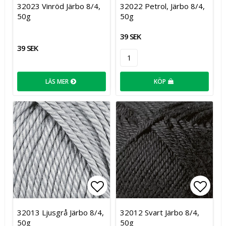
Lägg till i favoritlistan
Lägg t
32023 Vinröd Järbo 8/4,
32022 Petrol, Järbo 8/4,
50g
50g
39 SEK
39 SEK
LÄS MER
KÖP
Lägg till i favoritlistan
Lägg t
32013 Ljusgrå Järbo 8/4,
32012 Svart Järbo 8/4,
50g
50g