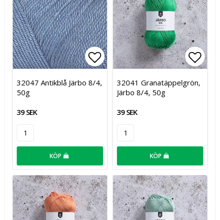
Lägg till i favoritlistan
Lägg t
32047 Antikblå Järbo 8/4,
32041 Granatäppelgrön,
50g
Järbo 8/4, 50g
39 SEK
39 SEK
KÖP
KÖP