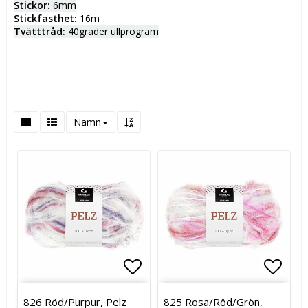
Stickor:
6mm
Stickfasthet:
16m
Tvätttråd:
40grader ullprogram
Namn
Lägg till i favoritlistan
Lägg t
826 Röd/Purpur, Pelz
825 Rosa/Röd/Grön,