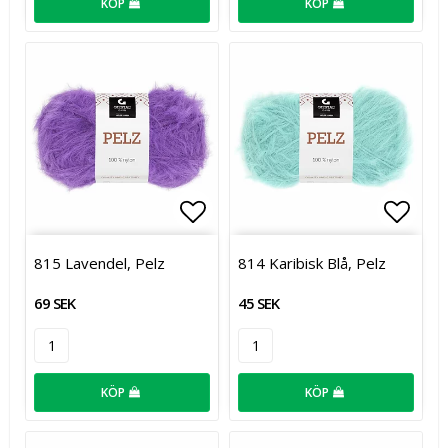
KÖP
KÖP
Lägg till i favoritlistan
Lägg t
815 Lavendel, Pelz
814 Karibisk Blå, Pelz
69 SEK
45 SEK
KÖP
KÖP