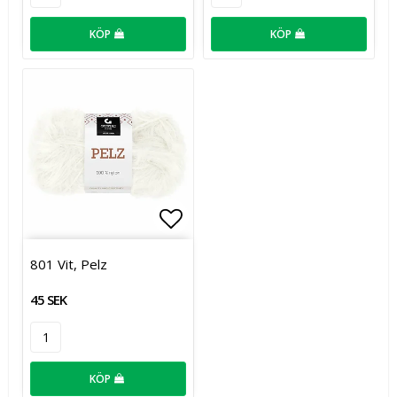
KÖP
KÖP
Lägg till i favoritlistan
801 Vit, Pelz
45 SEK
KÖP