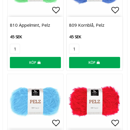
Lägg till i favoritlistan
Lägg t
810 Äppelmint, Pelz
809 Kornblå, Pelz
45 SEK
45 SEK
KÖP
KÖP