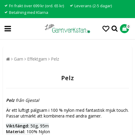
Fri frakt över 699 kr (ord. 65 kr)
Leverans (2-5 dagar)
Betalning med Klarna
0
Garn
Effektgarn
Pelz
Pelz
Pelz
från Gjestal
Är ett luftigt pälgsarn i 100 % nylon med fantastisk mjuk touch.
Passar utmärkt att kombinera med andra garner.
Vikt/längd:
50g, 95m
Material:
100% Nylon