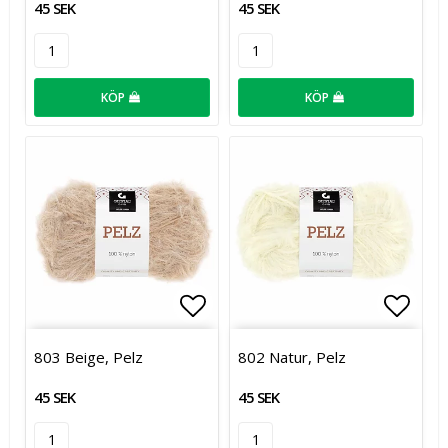
45 SEK
45 SEK
KÖP
KÖP
Lägg till i favoritlistan
Lägg t
803 Beige, Pelz
802 Natur, Pelz
45 SEK
45 SEK