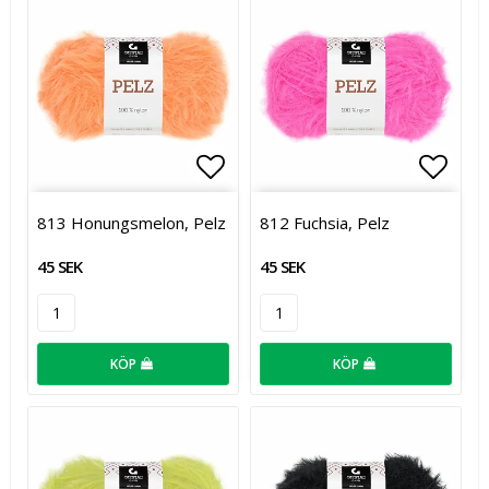
Lägg till i favoritlistan
Lägg t
813 Honungsmelon, Pelz
812 Fuchsia, Pelz
45 SEK
45 SEK
KÖP
KÖP