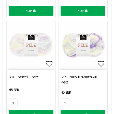
KÖP
KÖP
Lägg till i favoritlistan
Lägg t
820 Pastell, Pelz
819 Purpur/Mint/Gul,
Pelz
45 SEK
45 SEK