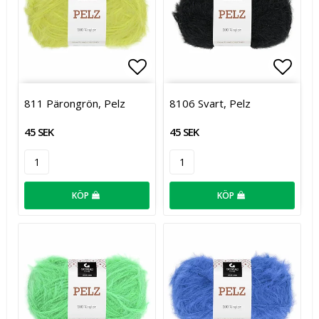
Lägg till i favoritlistan
Lägg t
811 Pärongrön, Pelz
8106 Svart, Pelz
45 SEK
45 SEK
KÖP
KÖP