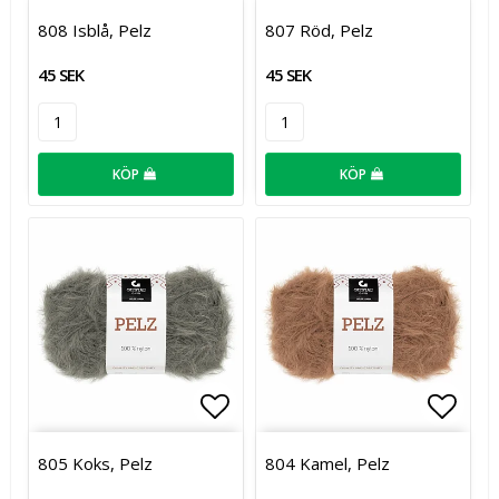
Lägg till i favoritlistan
Lägg t
808 Isblå, Pelz
807 Röd, Pelz
45 SEK
45 SEK
KÖP
KÖP
Lägg till i favoritlistan
Lägg t
805 Koks, Pelz
804 Kamel, Pelz