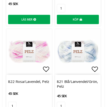
45 SEK
LÄS MER
KÖP
Lägg till i favoritlistan
Lägg t
822 Rosa/Lavendel, Pelz
821 Blå/Lanvendel/Grön,
Pelz
45 SEK
45 SEK