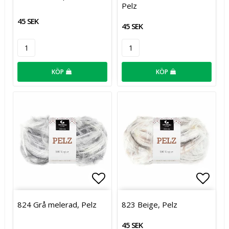
Pelz
45 SEK
45 SEK
KÖP
KÖP
Lägg till i favoritlistan
Lägg t
824 Grå melerad, Pelz
823 Beige, Pelz
45 SEK