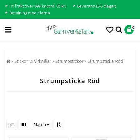
Fri frakt över 699 kr (ord. 65 kr)
Leverans (2-5 dagar)
Betalning med Klarna
0
Stickor & Virknålar
Strumpstickor
Strumpsticka Röd
Strumpsticka Röd
Namn