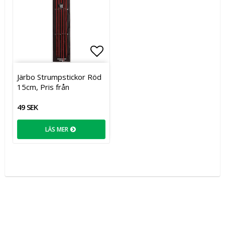
Lägg till i favoritlistan
Järbo Strumpstickor Röd
15cm, Pris från
49 SEK
LÄS MER