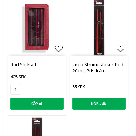
Lägg till i favoritlistan
Lägg t
Röd Stickset
Järbo Strumpstickor Röd
20cm, Pris från
425 SEK
55 SEK
KÖP
KÖP…