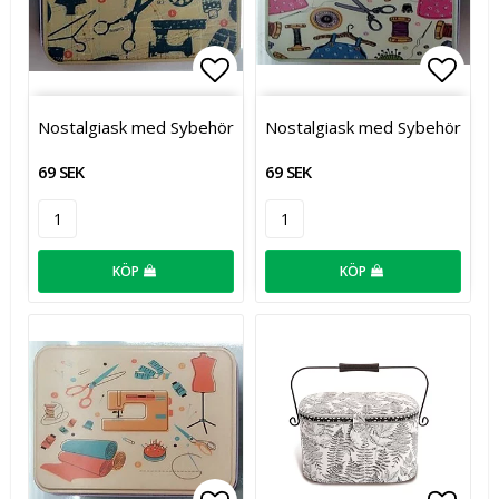
Lägg till i favoritlistan
Lägg t
Nostalgiask med Sybehör
Nostalgiask med Sybehör
69 SEK
69 SEK
KÖP
KÖP