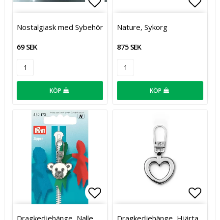
Lägg till i favoritlistan
Lägg t
Nostalgiask med Sybehör
Nature, Sykorg
69 SEK
875 SEK
KÖP
KÖP
Lägg till i favoritlistan
Lägg t
Dragkedjehänge, Nalle
Dragkedjehänge, Hjärta