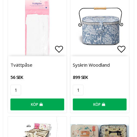
Lägg till i favoritlistan
Lägg t
Tvättpåse
Syskrin Woodland
56 SEK
899 SEK
KÖP
KÖP