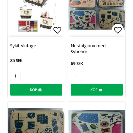
Lägg till i favoritlistan
Lägg t
Sykit Vintage
Nostalgibox med
Sybehör
85 SEK
69 SEK
KÖP
KÖP