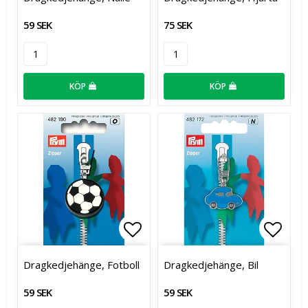
59 SEK
75 SEK
KÖP
KÖP
Lägg till i favoritlistan
Lägg t
Dragkedjehänge, Fotboll
Dragkedjehänge, Bil
59 SEK
59 SEK