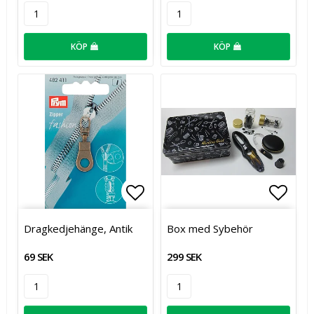
KÖP
KÖP
Lägg till i favoritlistan
Lägg t
Dragkedjehänge, Antik
Box med Sybehör
69 SEK
299 SEK