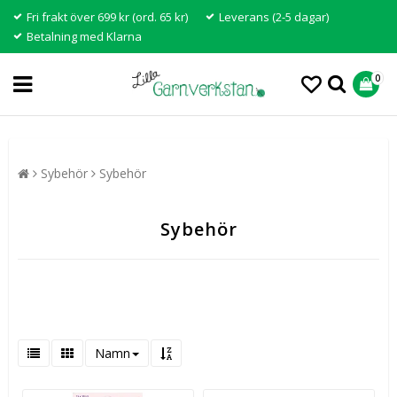
Fri frakt över 699 kr (ord. 65 kr)
Leverans (2-5 dagar)
Betalning med Klarna
0
Sybehör
Sybehör
Sybehör
Namn