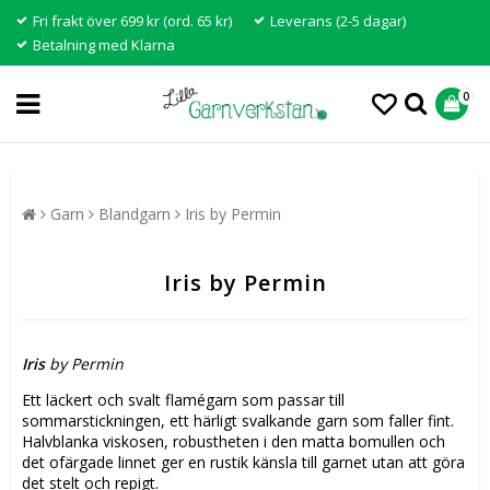
Fri frakt över 699 kr (ord. 65 kr)
Leverans (2-5 dagar)
Betalning med Klarna
0
Garn
Blandgarn
Iris by Permin
Iris by Permin
Iris
by Permin
Ett läckert och svalt flamégarn som passar till
sommarstickningen, ett härligt svalkande garn som faller fint.
Halvblanka viskosen, robustheten i den matta bomullen och
det ofärgade linnet ger en rustik känsla till garnet utan att göra
det stelt och repigt.