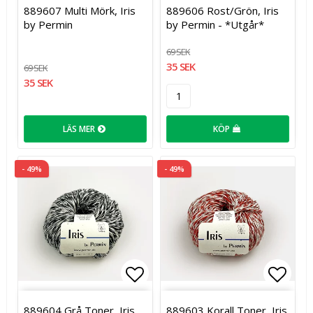
Lägg till i favoritlistan
Lägg t
889607 Multi Mörk, Iris
889606 Rost/Grön, Iris
by Permin
by Permin - *Utgår*
69 SEK
35 SEK
69 SEK
35 SEK
LÄS MER
KÖP
- 49%
- 49%
Lägg till i favoritlistan
Lägg t
889604 Grå Toner, Iris
889603 Korall Toner, Iris