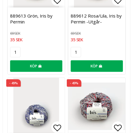
Lägg till i favoritlistan
Lägg t
889613 Grön, Iris by
889612 Rosa/Lila, Iris by
Permin
Permin -Utgår-
69 SEK
69 SEK
35 SEK
35 SEK
KÖP
KÖP
- 49%
- 49%