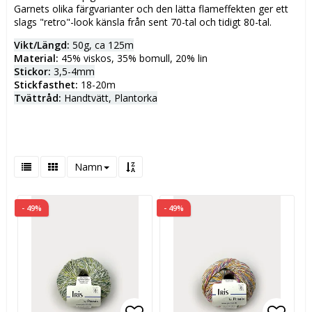
Garnets olika färgvarianter och den lätta flameffekten ger ett
slags "retro"-look känsla från sent 70-tal och tidigt 80-tal.
Vikt/Längd:
50g, ca 125m
Material:
45% viskos, 35% bomull, 20% lin
Stickor:
3,5-4mm
Stickfasthet:
18-20m
Tvättråd:
Handtvätt, Plantorka
Namn
- 49%
- 49%