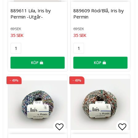
Lägg till i favoritlistan
Lägg t
889611 Lila, Iris by
889609 Röd/Blå, Iris by
Permin -Utgår-
Permin
69 SEK
69 SEK
35 SEK
35 SEK
KÖP
KÖP
- 49%
- 49%