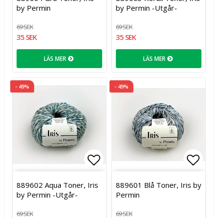
by Permin
by Permin -Utgår-
69 SEK
69 SEK
35 SEK
35 SEK
LÄS MER
LÄS MER
- 49%
- 49%
Lägg till i favoritlistan
Lägg t
889602 Aqua Toner, Iris
889601 Blå Toner, Iris by
by Permin -Utgår-
Permin
69 SEK
69 SEK