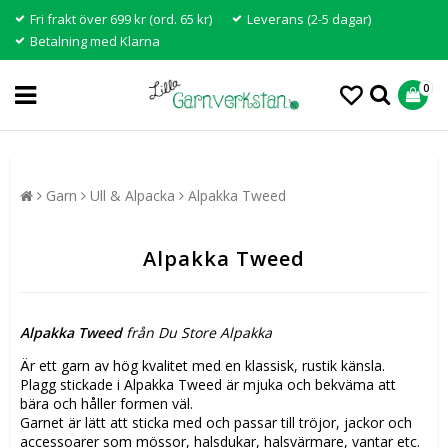
Fri frakt över 699 kr (ord. 65 kr)
Leverans (2-5 dagar)
Betalning med Klarna
0
Garn
Ull & Alpacka
Alpakka Tweed
Alpakka Tweed
Alpakka Tweed
från Du Store Alpakka
Är ett garn av hög kvalitet med en klassisk, rustik känsla.
Plagg stickade i Alpakka Tweed är mjuka och bekväma att
bära och håller formen väl.
Garnet är lätt att sticka med och passar till tröjor, jackor och
accessoarer som mössor, halsdukar, halsvärmare, vantar etc.