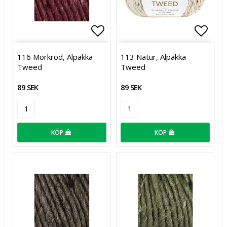
Lägg till i favoritlistan
Lägg t
116 Mörkröd, Alpakka
113 Natur, Alpakka
Tweed
Tweed
89 SEK
89 SEK
KÖP
KÖP