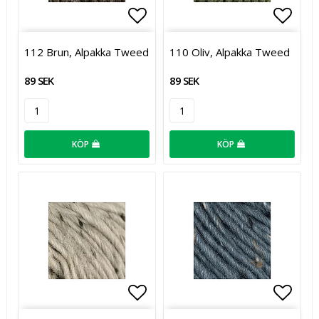
Lägg till i favoritlistan
Lägg t
112 Brun, Alpakka Tweed
110 Oliv, Alpakka Tweed
89 SEK
89 SEK
KÖP
KÖP