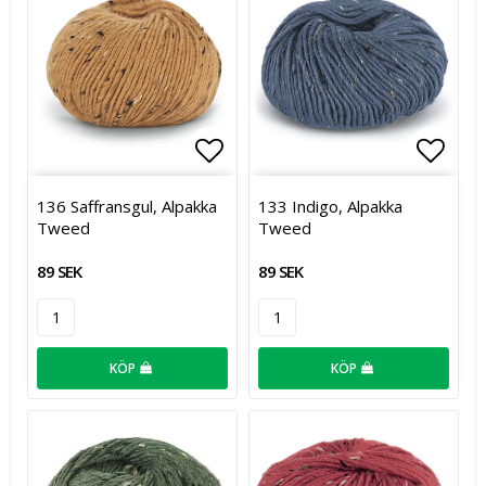
Lägg till i favoritlistan
Lägg t
136 Saffransgul, Alpakka
133 Indigo, Alpakka
Tweed
Tweed
89 SEK
89 SEK
KÖP
KÖP