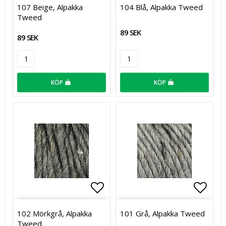
Lägg till i favoritlistan
Lägg t
107 Beige, Alpakka
104 Blå, Alpakka Tweed
Tweed
89 SEK
89 SEK
KÖP
KÖP
Lägg till i favoritlistan
Lägg t
102 Mörkgrå, Alpakka
101 Grå, Alpakka Tweed
Tweed