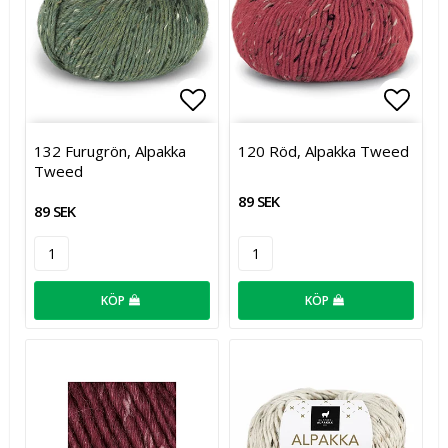
Lägg till i favoritlistan
Lägg t
132 Furugrön, Alpakka
120 Röd, Alpakka Tweed
Tweed
89 SEK
89 SEK
KÖP
KÖP