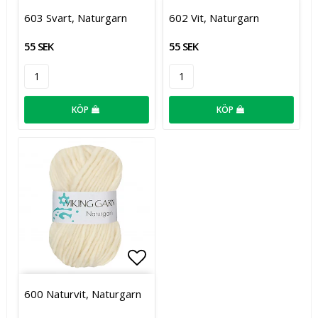
Lägg till i favoritlistan
Lägg t
603 Svart, Naturgarn
602 Vit, Naturgarn
55 SEK
55 SEK
KÖP
KÖP
Lägg till i favoritlistan
600 Naturvit, Naturgarn