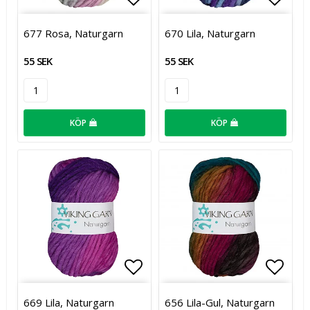
Lägg till i favoritlistan
Lägg t
677 Rosa, Naturgarn
670 Lila, Naturgarn
55 SEK
55 SEK
KÖP
KÖP
Lägg till i favoritlistan
Lägg t
669 Lila, Naturgarn
656 Lila-Gul, Naturgarn