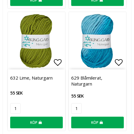
KÖP
KÖP
Lägg till i favoritlistan
Lägg t
632 Lime, Naturgarn
629 Blåmilerat,
Naturgarn
55 SEK
55 SEK
KÖP
KÖP