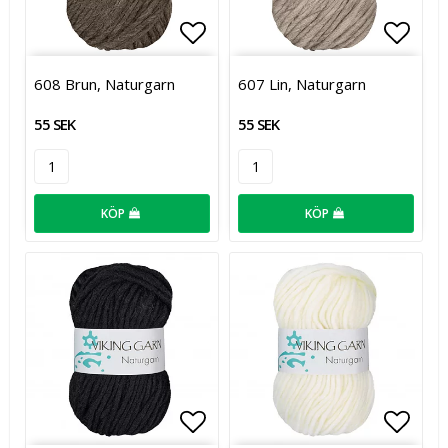
Lägg till i favoritlistan
Lägg t
608 Brun, Naturgarn
607 Lin, Naturgarn
55 SEK
55 SEK
KÖP
KÖP