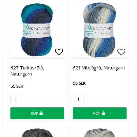
Lägg till i favoritlistan
Lägg t
627 Turkos/Blå,
621 Vitblågrå, Naturgarn
Naturgarn
55 SEK
55 SEK
KÖP
KÖP