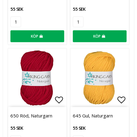
55 SEK
55 SEK
KÖP
KÖP
Lägg till i favoritlistan
Lägg t
650 Röd, Naturgarn
645 Gul, Naturgarn
55 SEK
55 SEK