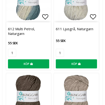
Lägg till i favoritlistan
Lägg t
612 Multi Petrol,
611 Ljusgrå, Naturgarn
Naturgarn
55 SEK
55 SEK
KÖP
KÖP