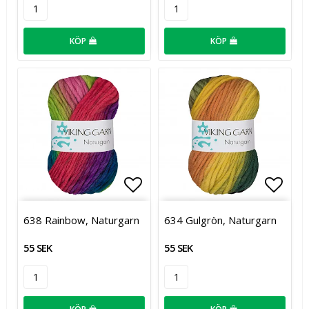
KÖP
KÖP
Lägg till i favoritlistan
Lägg t
638 Rainbow, Naturgarn
634 Gulgrön, Naturgarn
55 SEK
55 SEK