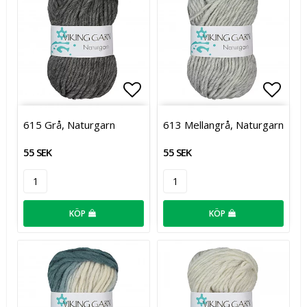
Lägg till i favoritlistan
Lägg t
615 Grå, Naturgarn
613 Mellangrå, Naturgarn
55 SEK
55 SEK
KÖP
KÖP