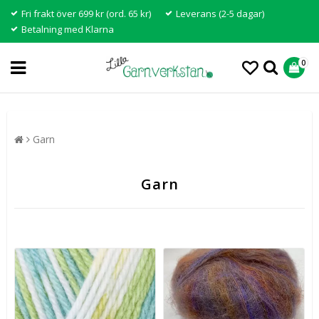
Fri frakt över 699 kr (ord. 65 kr)
Leverans (2-5 dagar)
Betalning med Klarna
0
Garn
Garn