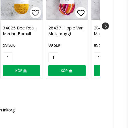
istan
 till i favoritlistan
Lägg till i favoritlistan
Lägg till i favor
L
34025 Bee Real,
28437 Hippie Van,
28464 Pistachio
Merino Bomull
Mellanraggi
Malt, Mellanraggi
59 SEK
89 SEK
89 SEK
KÖP
KÖP
KÖP
n inkorg.