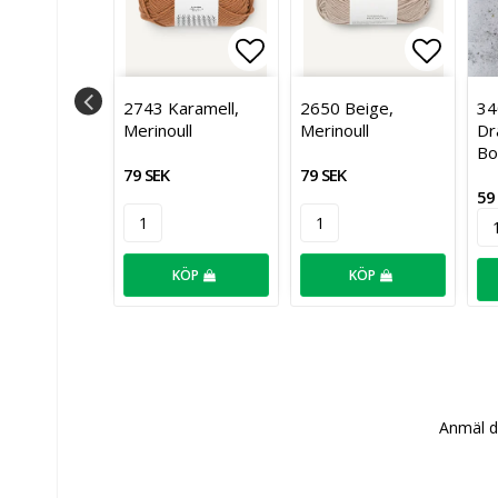
i favoritlistan
Lägg till i favoritlistan
Lägg till i favoritlist
Lägg ti
Pistachio
2743 Karamell,
2650 Beige,
34
Mellanraggi
Merinoull
Merinoull
Dr
Bo
79 SEK
79 SEK
59
KÖP
KÖP
KÖP
Anmäl di