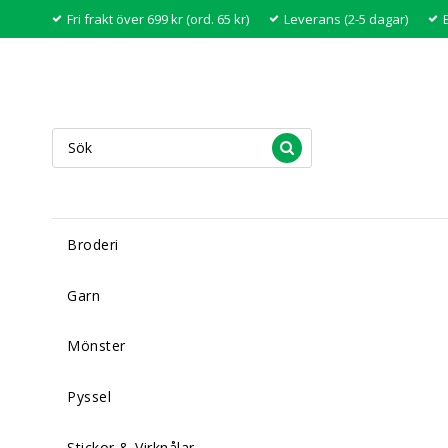
Fri frakt över 699 kr (ord. 65 kr)
Leverans (2-5 dagar)
Broderi
Garn
Mönster
Pyssel
Stickor & Virknålar