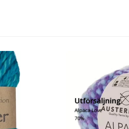
Utförsäljning
Alpaca Love
70%