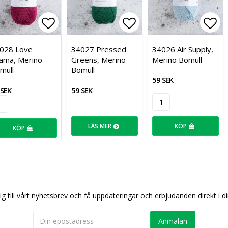
an
ll i favoritlistan
Lägg till i favoritlistan
Lägg till i favoritl
Lägg
028 Love
34027 Pressed
34026 Air Supply,
ama, Merino
Greens, Merino
Merino Bomull
mull
Bomull
59 SEK
 SEK
59 SEK
LÄS MER
KÖP
KÖP
g till vårt nyhetsbrev och få uppdateringar och erbjudanden direkt i di
Anmälan