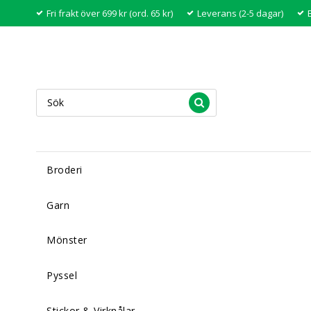
Fri frakt över 699 kr (ord. 65 kr)
Leverans (2-5 dagar)
Broderi
Garn
Mönster
Pyssel
Stickor & Virknålar