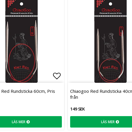
favoritlistan
Lägg till i favoritlistan
 Red Rundsticka 60cm, Pris
Chiaogoo Red Rundsticka 40cm
från
149 SEK
LÄS MER
LÄS MER