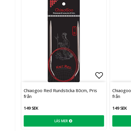
Lägg till i 
Chiaogoo Red Rundsticka 80cm, Pris
Chiaogoo
från
från
149 SEK
149 SEK
LÄS MER