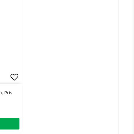
Lägg till i favoritlistan
, Pris