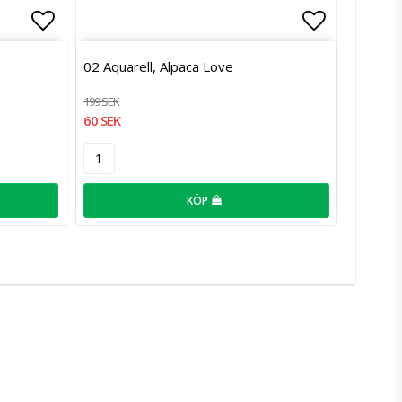
Lägg till i favoritlistan
Lägg till 
02 Aquarell, Alpaca Love
199 SEK
60 SEK
KÖP