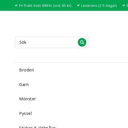
Fri frakt över 699 kr (ord. 65 kr)
Leverans (2-5 dagar)
Broderi
Garn
Mönster
Pyssel
Stickor & Virknålar