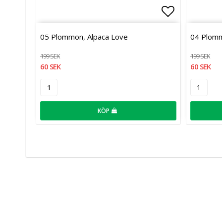
Lägg till i 
05 Plommon, Alpaca Love
04 Plomm
199 SEK
199 SEK
60 SEK
60 SEK
KÖP