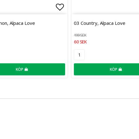
favoritlistan
Lägg till i favoritlistan
on, Alpaca Love
03 Country, Alpaca Love
199 SEK
60 SEK
KÖP
KÖP