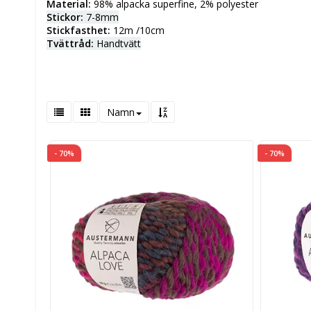
Material:
98% alpacka superfine, 2% polyester
Stickor:
7-8mm
Stickfasthet:
12m /10cm
Tvättråd:
Handtvätt
Namn
- 70%
- 70%