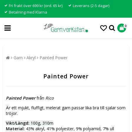
Fri frakt över 699 kr (ord. 65 kr)
Leverans (2-5 dagar)
Betalning med Klarna
0
Garn
Akryl
Painted Power
Painted Power
Painted Power
från
Rico
Är ett mjukt, fluffigt, melerat garn passar lika bra till sjalar som
tröjor.
Vikt/Längd:
100g, 310m
Material:
43% akryl, 41% polyester, 9% polyamid, 7% ull