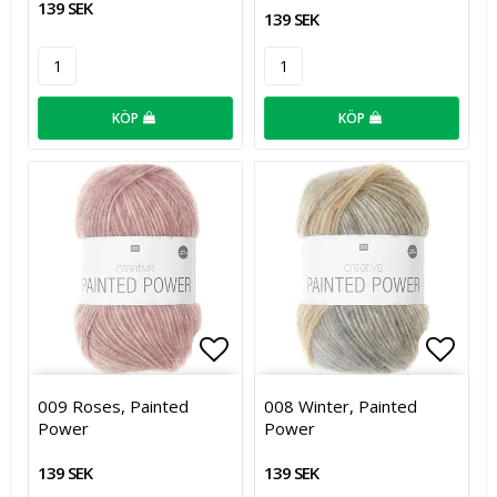
139 SEK
139 SEK
KÖP
KÖP
Lägg till i favoritlistan
Lägg t
009 Roses, Painted
008 Winter, Painted
Power
Power
139 SEK
139 SEK