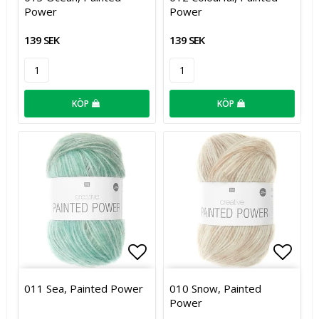
Power
Power
139 SEK
139 SEK
KÖP
KÖP
Lägg till i favoritlistan
Lägg t
011 Sea, Painted Power
010 Snow, Painted
Power