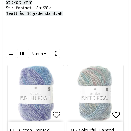
Stickor:
5mm
Stickfasthet:
18m/28v
Tvättråd:
30grader skontvätt
Namn
Lägg till i favoritlistan
Lägg t
013 Ocean, Painted
012 Colourful, Painted