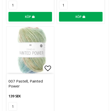
KÖP
KÖP
Lägg till i favoritlistan
007 Pastell, Painted
Power
139 SEK