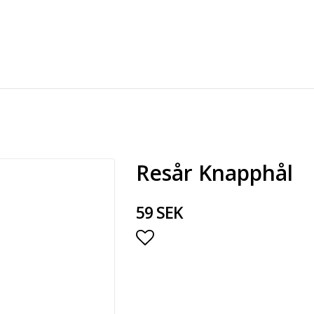
Resår Knapphål
59 SEK
Lägg till i favoritlista