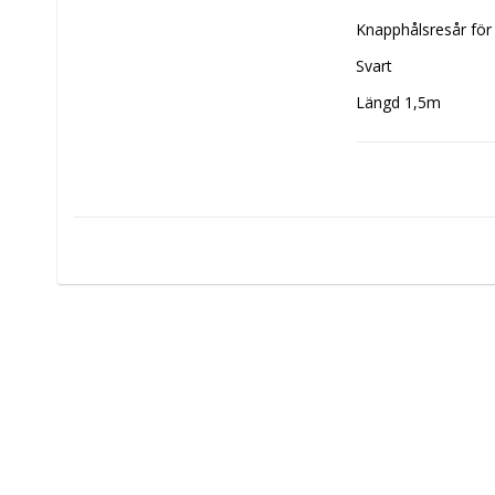
Knapphålsresår för 
Svart
Längd 1,5m
Bredd 18mm