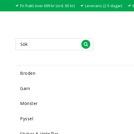
Fri frakt över 699 kr (ord. 65 kr)
Leverans (2-5 dagar)
Broderi
Garn
Mönster
Pyssel
Stickor & Virknålar