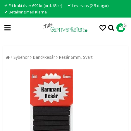
Fri frakt över 699 kr (ord. 65 kr)
Leverans (2-5 dagar)
Betalning med Klarna
0
Sybehör
Band/Resår
Resår 6mm, Svart