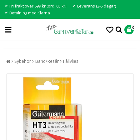
Fri frakt över 699 kr (ord. 65 kr)
Leverans (2-5 dagar)
Betalning med Klarna
0
Sybehör
Band/Resår
Fållvlies