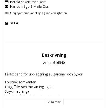
Betala säkert med kort
Har du frågor? Maila Oss.
OBS! Färgnyanserna kan skilja sig från verkligheten.
DELA
Beskrivning
Art.nr: 616540
Fållfix band för uppläggning av gardiner och byxor.
Förstryk sömkanten
Lägg fållvlisen mellan tyglagren
Stryk med ånga
Tryck strykjärnet stegvis mot tyget
Låt svalna
Visa mer