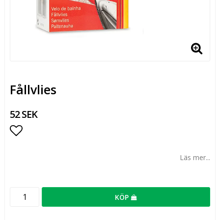
Fållvlies
52 SEK
Lägg till i favoritlistan
Läs mer...
KÖP