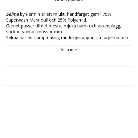
Selma
 by Permin är ett mjukt, handfärgat garn i 75% 
Superwash Merinoull och 25% Polyamid.
Garnet passar till det mesta, mjuka barn- och vuxenplagg, 
sockor, vantar, mössor mm.
Selma har en slumpmässig randningsrapport så färgerna och 
randningen visar sig olikt
från härva till härva och allt eftersom vilket arbete och storlek 
Visa mer
som stickas. 
Vikt/längd:
 50g, ca 210m
Material:
 75% Superwash Merinoull, 25% Polyamid
Stickor:
 3mm
Stickfasthet:
 28m/10cm
Tvättråd:
 Skontvätt 30 grader