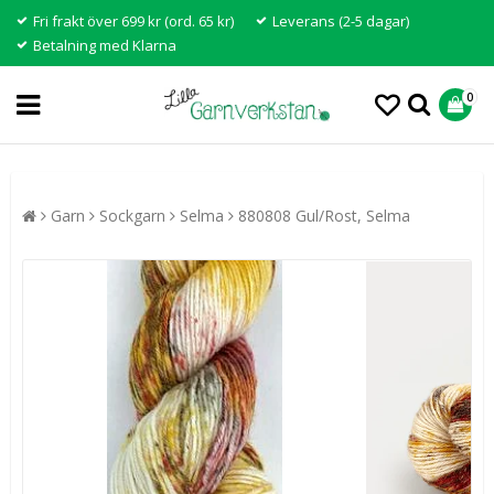
Fri frakt över 699 kr (ord. 65 kr)
Leverans (2-5 dagar)
Betalning med Klarna
0
Garn
Sockgarn
Selma
880808 Gul/Rost, Selma