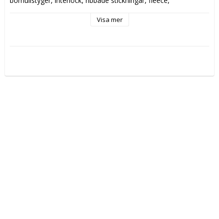
bomullstyger, interlock, ribbade stickningar, fleece, 
dubbelstickat och de flesta andra stickade material.
Notera att tvillingnålen fixeras i nylonblock och bör därför 
Visa mer
användas vid lägre hastigheter och inte under någon längre 
period.
Passar alla hushållssymaskiner.