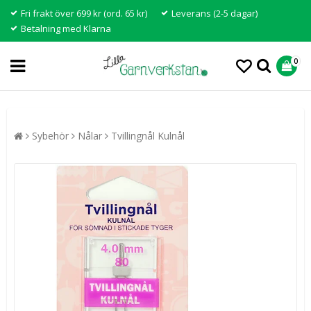
Fri frakt över 699 kr (ord. 65 kr)
Leverans (2-5 dagar)
Betalning med Klarna
0
Sybehör
Nålar
Tvillingnål Kulnål