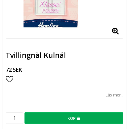
Tvillingnål Kulnål
72 SEK
Lägg till i favoritlistan
Läs mer...
KÖP