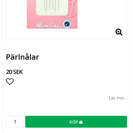
Pärlnålar
20 SEK
Lägg till i favoritlistan
Läs mer...
KÖP