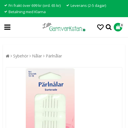
Fri frakt över 699 kr (ord. 65 kr)
Leverans (2-5 dagar)
Betalning med Klarna
0
Sybehör
Nålar
Pärlnålar