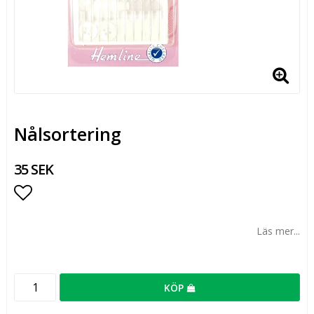
Nålsortering
35 SEK
Lägg till i favoritlistan
Läs mer...
KÖP