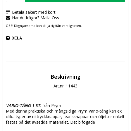
Betala säkert med kort
Har du frågor? Maila Oss.
OBS! Färgnyanserna kan skilja sig från verkligheten.
DELA
Beskrivning
Art.nr: 11443
VARIO-TÅNG 1 ST.
 från Prym
Med denna praktiska och mångsidiga Prym Vario-tång kan ex. 
olika typer av nittryckknappar, jeansknappar och öljetter enkelt 
fästas på det avsedda materialet. Det bifogade 
pierceringsverktyget slår enkelt hål i tyget. 