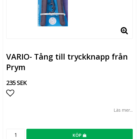
VARIO- Tång till tryckknapp från
Prym
235 SEK
Lägg till i favoritlistan
Läs mer...
KÖP