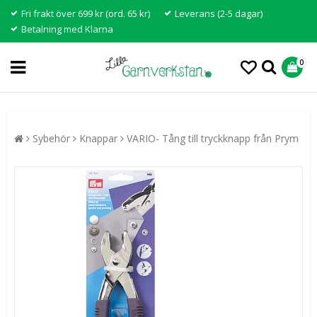
Fri frakt över 699 kr (ord. 65 kr)
Leverans (2-5 dagar)
Betalning med Klarna
0
Sybehör
Knappar
VARIO- Tång till tryckknapp från Prym