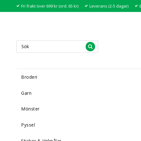
Fri frakt över 699 kr (ord. 65 kr)
Leverans (2-5 dagar)
Broderi
Garn
Mönster
Pyssel
Stickor & Virknålar