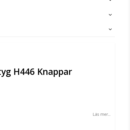
tyg H446 Knappar
n
Läs mer...