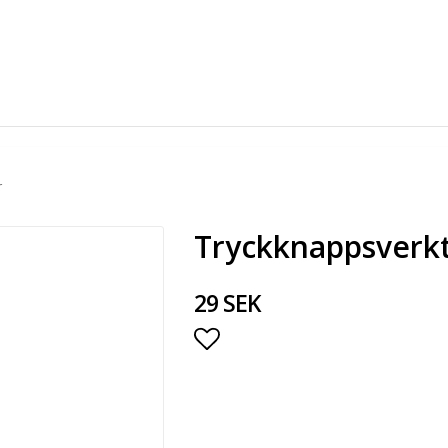
r
Tryckknappsverk
29 SEK
Lägg till i favoritlista