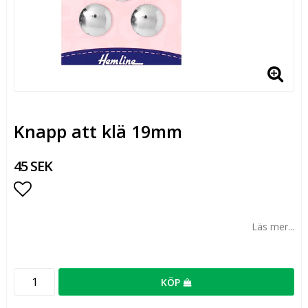
Knapp att klä 19mm
45 SEK
Lägg till i favoritlistan
Läs mer...
KÖP