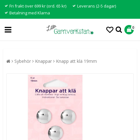
Fri frakt över 699 kr (ord. 65 kr)
Leverans (2-5 dagar)
Betalning med Klarna
0
Sybehör
Knappar
Knapp att klä 19mm