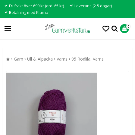
Fri frakt över 699 kr (ord. 65 kr)
Leverans (2-5 dagar)
Betalning med Klarna
0
Garn
Ull & Alpacka
Vams
95 Rödlila, Vams