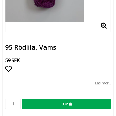
95 Rödlila, Vams
59 SEK
Lägg till i favoritlistan
Läs mer...
KÖP