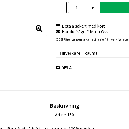
-
+
Betala säkert med kort
Har du frågor? Maila Oss.
OBS! Färgnyanserna kan skilja sig från verklighete
Tillverkare
Rauma
DELA
Beskrivning
Art.nr: 150
ma Garn är ett 2-trådigt stickgarn av 100% norsk ull.