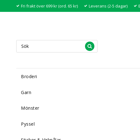
Fri frakt över 699 kr (ord. 65 kr)
Leverans (2-5 dagar)
Broderi
Garn
Mönster
Pyssel
Stickor & Virknålar