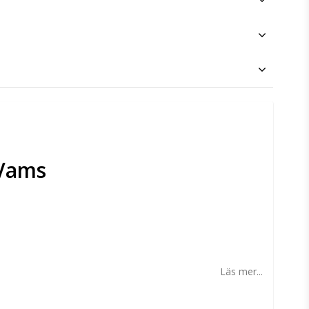
 Vams
n
Läs mer...