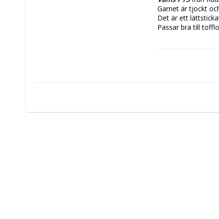
Garnet är tjockt och
Det är ett lättstic
Passar bra till tof
Vikt/Längd:
 50g, 
Material:
 100% nor
Stickor:
 5-6,5
Stickfasthet:
 14-
Tvättråd:
 Om du i
Om du vill tova/kry