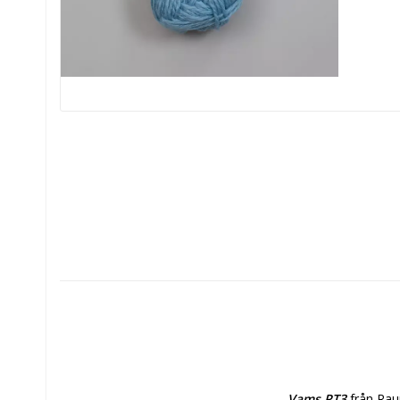
Vams PT3
 från Rau