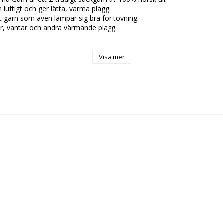
 luftigt och ger lätta, varma plagg.
kat garn som även lämpar sig bra för tovning.
flor, vantar och andra värmande plagg.
ca 83m
Visa mer
sk ull
16m/10cm
nte vill krympa plagget ska det handtvättas
mpa plagget, kör i tvättmaskin enligt anvisningar nedan.