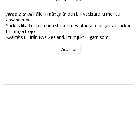
Järbo 2 tr ull
håller i många år och blir vackrare ju mer du 
använder det.
Stickas lika fint på tunna stickor till vantar som på grova stickor 
till luftiga tröjor.
Kvalitéts ull från Nya Zeeland. Ett mjukt ullgarn som 
är mulesing-fri. 
Visa mer
Vikt/Längd:
 ca 100g, 300m
Material:
 100% Ull
Stickor/virknål:
 3,5
Stickfasthet:
 ca 21m x 30v
Virkfasthet:
 ca 18fm x 22v
Tvättråd:
 Använd EJ sköljmedel