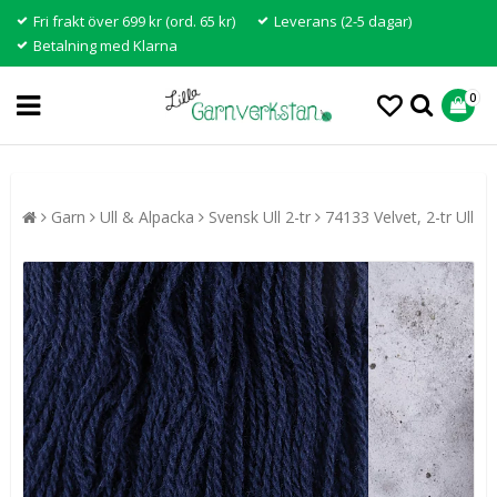
Fri frakt över 699 kr (ord. 65 kr)
Leverans (2-5 dagar)
Betalning med Klarna
0
Garn
Ull & Alpacka
Svensk Ull 2-tr
74133 Velvet, 2-tr Ull