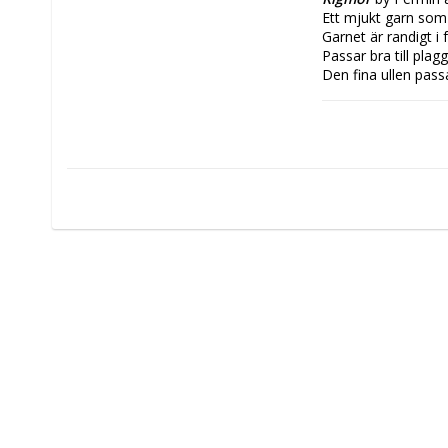
Ett mjukt garn som
Garnet är randigt i
Passar bra till pla
Den fina ullen passa
Vikt/Längd:
 50g, 
Material:
 100% Ul
Stickor:
 4
Masktäthet:
 22m
Tvättråd:
 Ullprog