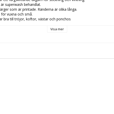
 är superwash behandlat.
 färger som är printade. Ränderna är olika långa.
gg för vuxna och små.
r bra till tröjor, koftor, västar och ponchos
ca 150m
Visa mer
l superwash behandlad
ram 30 grader, Använd EJ sköljmedel