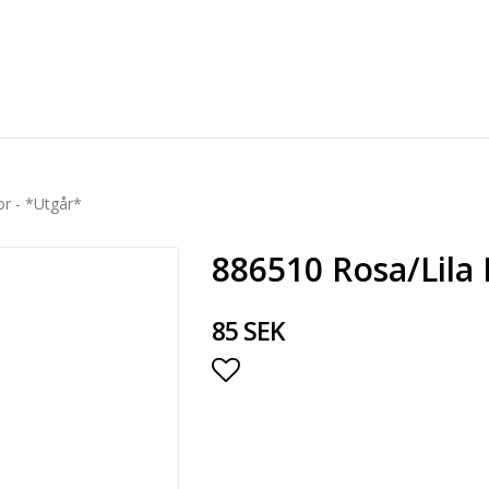
r - *Utgår*
886510 Rosa/Lila 
85 SEK
Lägg till i favoritlista