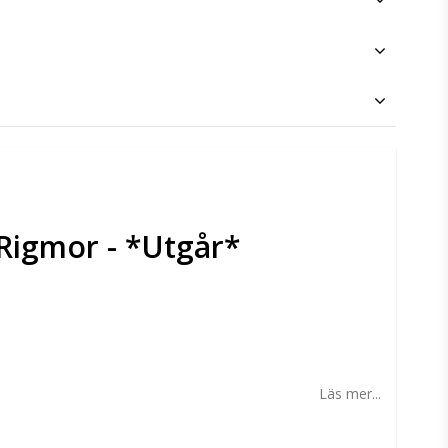
Rigmor - *Utgår*
n
Läs mer...