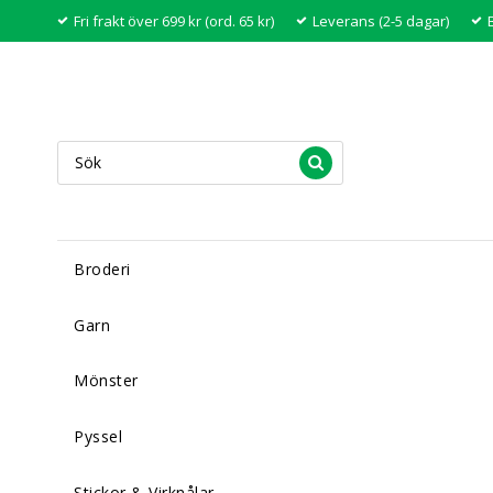
Fri frakt över 699 kr (ord. 65 kr)
Leverans (2-5 dagar)
Broderi
Garn
Mönster
Pyssel
Stickor & Virknålar