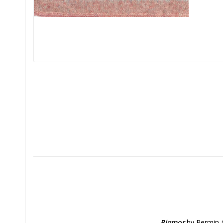
Rigmor
 by Permin ä