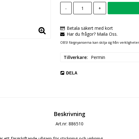
-
+
Betala säkert med kort
Har du frågor? Maila Oss.
OBS! Färgnyanserna kan skilja sig från verklighete
Tillverkare
Permin
DELA
Beskrivning
Art.nr: 886510
r ett färgskiftande ullgarn för stickning och virkning.