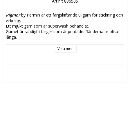
Art.nr: 886505
Rigmor
 by Permin är ett färgskiftande ullgarn för stickning och 
virkning.
Ett mjukt garn som är superwash behandlat.
Garnet är randigt i färger som är printade. Ränderna är olika 
långa.
Passar bra till plagg för vuxna och små.
Den fina ullen passar bra till tröjor, koftor, västar och ponchos
Visa mer
Vikt/Längd:
 50g, ca 150m
Material:
 100% Ull superwash behandlad
Stickor:
 4
Masktäthet:
 22m
Tvättråd:
 Ullprogram 30 grader, Använd EJ sköljmedel