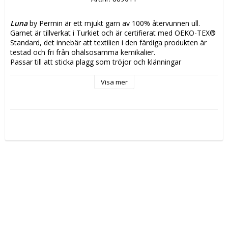
Luna
 by Permin är ett mjukt garn av 100% återvunnen ull.
Garnet är tillverkat i Turkiet och är certifierat med OEKO-TEX® 
Standard, det innebär att textilien i den färdiga produkten är 
testad och fri från ohälsosamma kemikalier.
Passar till att sticka plagg som tröjor och klänningar
Vikt/Längd:
 50g, ca 175m
Visa mer
Material:
 100% återvunnen ull
Stickor:
 3,5
Stickfasthet:
 21m
Tvättråd:
 Ullprogram 30grader eller handtvätt