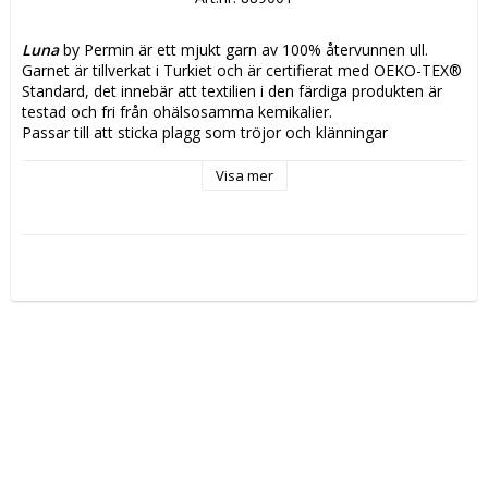
Luna
 by Permin är ett mjukt garn av 100% återvunnen ull.
Garnet är tillverkat i Turkiet och är certifierat med OEKO-TEX® 
Standard, det innebär att textilien i den färdiga produkten är 
testad och fri från ohälsosamma kemikalier.
Passar till att sticka plagg som tröjor och klänningar
Vikt/Längd:
 50g, ca 175m
Visa mer
Material:
 100% återvunnen ull
Stickor:
 3,5
Stickfasthet:
 21m
Tvättråd:
 Ullprogram 30grader eller handtvätt