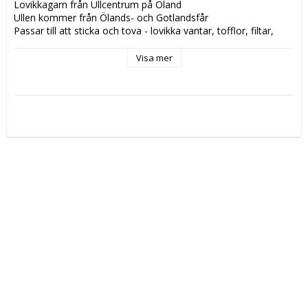
Lovikkagarn från Ullcentrum på Öland
Ullen kommer från Ölands- och Gotlandsfår
Passar till att sticka och tova - lovikka vantar, tofflor, filtar, 
dynor och annat värmande
Några av produkterna är ofärgade, andra är färgade på en vit 
Visa mer
ull eller en ljusgrå Gotlandsull vilket ger olika effekt
Vikt/Längd:
 100g, 64m
Material:
 100% svensk ull av Gotlandsfår
Rosa färgat på ljusgrått garn