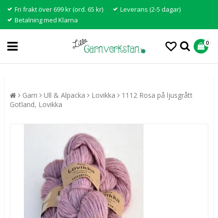
Fri frakt över 699 kr (ord. 65 kr)
Leverans (2-5 dagar)
Betalning med Klarna
0
Garn
Ull & Alpacka
Lovikka
1112 Rosa på ljusgrått
Gotland, Lovikka