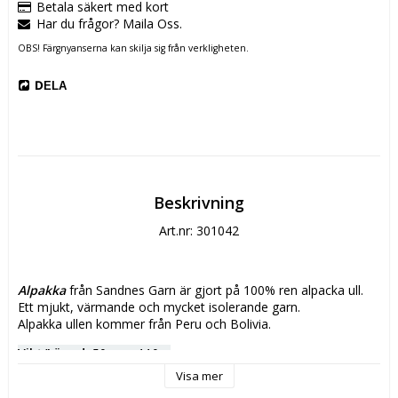
Betala säkert med kort
Har du frågor? Maila Oss.
OBS! Färgnyanserna kan skilja sig från verkligheten.
DELA
Beskrivning
Art.nr: 301042
Alpakka
 från Sandnes Garn är gjort på 100% ren alpacka ull.
Ett mjukt, värmande och mycket isolerande garn.
Alpakka ullen kommer från Peru och Bolivia.
Vikt/Längd:
 50g, ca 110m
Material: 
100% alpakka
Visa mer
Stickor:
 3,5