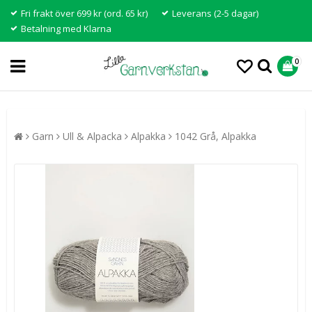
Fri frakt över 699 kr (ord. 65 kr)
Leverans (2-5 dagar)
Betalning med Klarna
0
Garn
Ull & Alpacka
Alpakka
1042 Grå, Alpakka