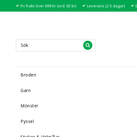
Fri frakt över 699 kr (ord. 65 kr)
Leverans (2-5 dagar)
Broderi
Garn
Mönster
Pyssel
Stickor & Virknålar