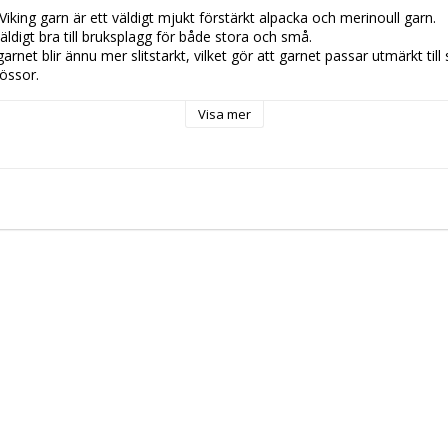
 Viking garn är ett väldigt mjukt förstärkt alpacka och merinoull garn. 
äldigt bra till bruksplagg för både stora och små.
arnet blir ännu mer slitstarkt, vilket gör att garnet passar utmärkt til
mössor.
t i Peru
Visa mer
133m
rfine alpacka, 40% fin merino, 20% nylon
/10cm
tt 30 grader, Använd EJ sköljmedel