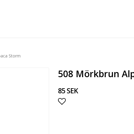
paca Storm
508 Mörkbrun Al
85 SEK
Lägg till i favoritlista