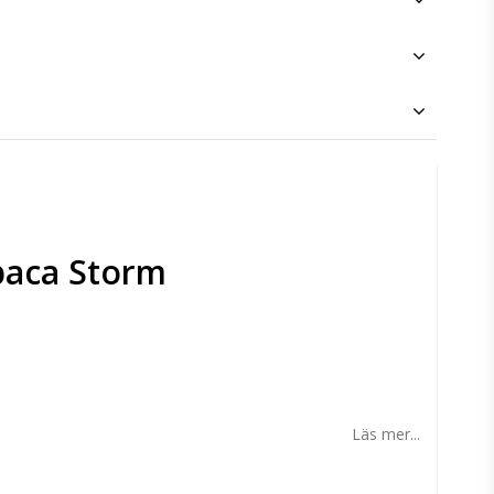
paca Storm
n
Läs mer...