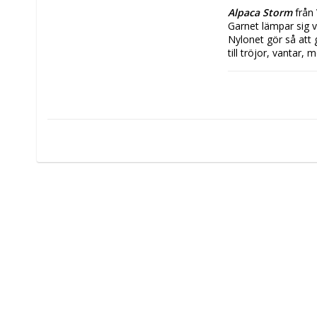
Alpaca Storm
 från
Garnet lämpar sig v
Nylonet gör så att g
till tröjor, vantar, 
Garnet är producera
Vikt/Längd:
 50g, 
Material:
 40% supe
Stickor:
 4-4,5
Stickfasthet:
 22m
Tvättråd:
 Skontvä