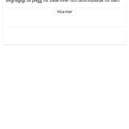
Beghagligt till plagg för både inne- och utomhusbruk för barn 
och vuxna   
Ullen till detta garn kommer från Uruguay
Visa mer
Mulesing fri
Vikt/Längd:
 50g, ca 175m
Material:
 80% Ull, 20% nylon
Stickor:
 2,5-3 
Stickfasthet:
 27m/10cm
Tvättråd:
 Ullprogram 40grader, Använd EJ sköljmedel, 
Plaggen tvättas separat
Garnalternativ:
 Alpakka Silke, Mandarin Petit, Mini Alpakka