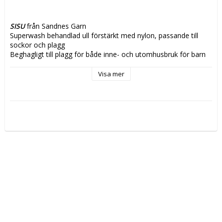
SISU
 från Sandnes Garn
Superwash behandlad ull förstärkt med nylon, passande till 
sockor och plagg
Beghagligt till plagg för både inne- och utomhusbruk för barn 
och vuxna   
Ullen till detta garn kommer från Uruguay
Visa mer
Mulseing fri
Vikt/Längd:
 50g, ca 175m
Material:
 80% Ull, 20% nylon
Stickor:
 2,5-3 
Stickfasthet:
 27m/10cm
Tvättråd:
 Ullprogram 40grader, Använd EJ sköljmedel, 
Plaggen tvättas separat
Garnalternativ:
 Alpakka Silke, Mandarin Petit, Mini Alpakka