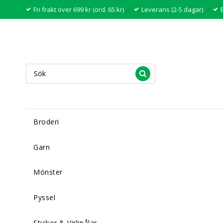
Fri frakt över 699 kr (ord. 65 kr)
Leverans (2-5 dagar)
Broderi
Garn
Mönster
Pyssel
Stickor & Virknålar