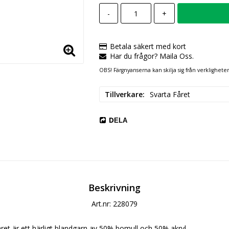
-
+
Betala säkert med kort
Har du frågor? Maila Oss.
OBS! Färgnyanserna kan skilja sig från verklighete
Tillverkare
Svarta Fåret
DELA
Beskrivning
Art.nr: 228079
året är ett härligt blandgarn av 50% bomull och 50% akryl.