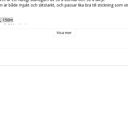
är både mjukt och slitstarkt, och passar lika bra till stickning som vir
g, 150m
ll, 50% Akryl
Visa mer
26m, 10cm
kintvätt