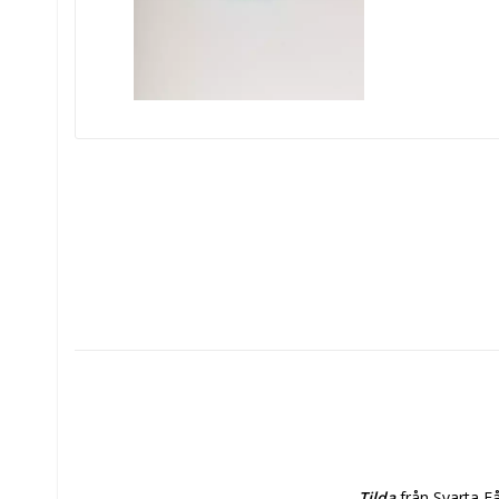
Tilda
 från Svarta F