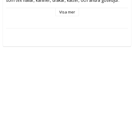
som tex nallar, kaniner, drakar, katter, och andra gosedjur.
Det passar även bra till filtar, sjalar och halsdukar.
Visa mer
Vikt/längd:
 15g, ca 38m
Material:
 100% Polyester
Stickor:
 3mm
Stickfasthet:
 19m/30varv
Tvätttråd:
 40grader Ullprogram