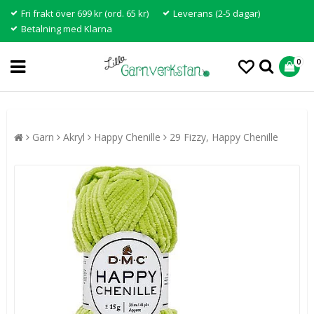
Fri frakt över 699 kr (ord. 65 kr)
Leverans (2-5 dagar)
Betalning med Klarna
0
Garn
Akryl
Happy Chenille
29 Fizzy, Happy Chenille